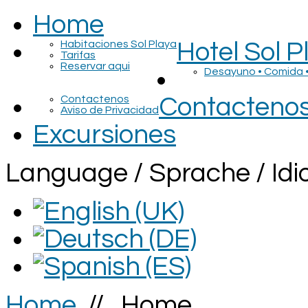
Home
Habitaciones Sol Playa
Hotel Sol P
Tarifas
Reservar aqui
Desayuno • Comida 
Contactenos
Contacteno
Aviso de Privacidad
Excursiones
Language / Sprache / I
Home
//
Home